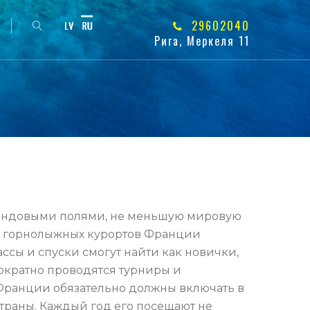
29602040
Рига, Меркеля 11
авандовыми полями, не меньшую мировую
м горнолыжных курортов Франции
ссы и спуски смогут найти как новички,
ократно проводятся турниры и
Франции обязательно должны включать в
страны. Каждый год его посещают не