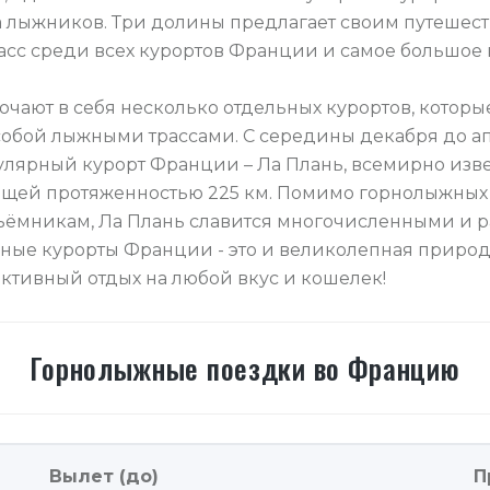
 лыжников. Три долины предлагает своим путешес
асс среди всех курортов Франции и самое большое
чают в себя несколько отдельных курортов, которы
собой лыжными трассами. С середины декабря до а
лярный курорт Франции – Ла Плань, всемирно изв
общей протяженностью 225 км. Помимо горнолыжных 
дъёмникам, Ла Плань славится многочисленными и
ные курорты Франции - это и великолепная природ
активный отдых на любой вкус и кошелек!
Горнолыжные
поездки
во
Францию
Вылет (до)
П