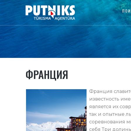
ПОИ
ФРАНЦИЯ
Франция славит
известность им
является их сов
так и опытные л
соревнования м
себя Три долины