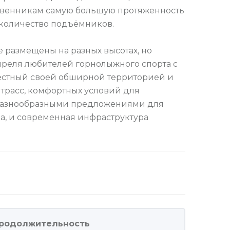
твенникам самую большую протяженность
 количество подъёмников.
е размещены на разных высотах, но
преля любителей горнолыжного спорта с
естный своей обширной территорией и
трасс, комфортных условий для
 разнообразными предложениями для
а, и современная инфраструктура
родолжительность