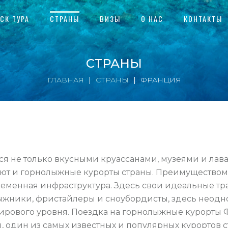
СК ТУРА
СТРАНЫ
ВИЗЫ
О НАС
КОНТАКТЫ
СТРАНЫ
ГЛАВНАЯ
СТРАНЫ
ФРАНЦИЯ
ся не только вкусными круассанами, музеями и л
еют и горнолыжные курорты страны. Преимущество
ременная инфраструктура. Здесь свои идеальные тра
ыжники, фристайлеры и сноубордисты, здесь неодн
ирового уровня. Поездка на горнолыжные курорты 
, один из самых известных и популярных курортов 