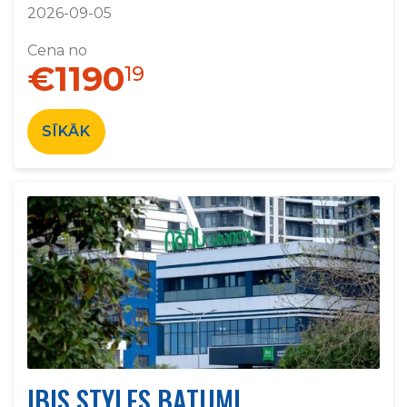
2026-09-05
Cena no
€1190
19
SĪKĀK
IBIS STYLES BATUMI