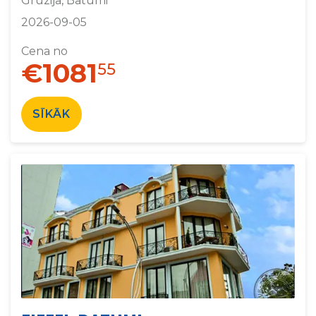
Gruzija, Batumi
2026-09-05
Cena no
€1081
55
SĪKĀK