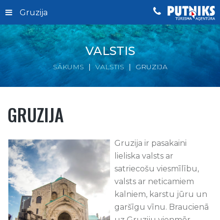
Gruzija
VALSTIS
SĀKUMS
VALSTIS
GRUZIJA
GRUZIJA
Gruzija ir pasakaini
lieliska valsts ar
satriecošu viesmīlību,
valsts ar neticamiem
kalniem, karstu jūru un
garšīgu vīnu. Braucienā
uz Gruziju vienmēr