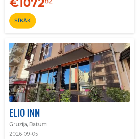
€1072
82
SĪKĀK
ELIO INN
Gruzija, Batumi
2026-09-05