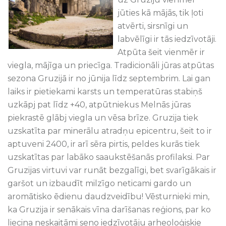
jūties kā mājās, tik ļoti
atvērti, sirsnīgi un
labvēlīgi ir tās iedzīvotāji.
Atpūta šeit vienmēr ir
viegla, mājīga un priecīga. Tradicionāli jūras atpūtas
sezona Gruzijā ir no jūnija līdz septembrim. Lai gan
laiks ir pietiekami karsts un temperatūras stabiņš
uzkāpj pat līdz +40, atpūtniekus Melnās jūras
piekrastē glābj viegla un vēsa brīze. Gruzija tiek
uzskatīta par minerālu atradņu epicentru, šeit to ir
aptuveni 2400, ir arī sēra pirtis, peldes kurās tiek
uzskatītas par labāko saaukstēšanās profilaksi. Par
Gruzijas virtuvi var runāt bezgalīgi, bet svarīgākais ir
garšot un izbaudīt milzīgo neticami gardo un
aromātisko ēdienu daudzveidību! Vēsturnieki min,
ka Gruzija ir senākais vīna darīšanas reģions, par ko
liecina neskaitāmi seno iedzīvotāju arheoloģiskie