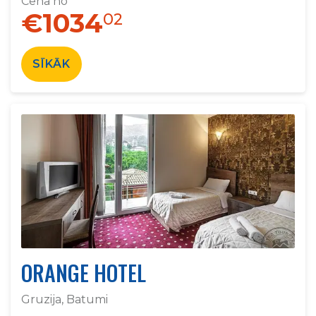
Cena no
€1034
02
SĪKĀK
ORANGE HOTEL
Gruzija, Batumi