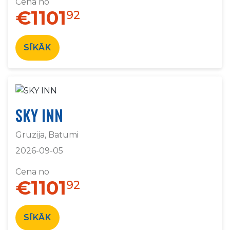
Cena no
€1101
92
SĪKĀK
SKY INN
Gruzija, Batumi
2026-09-05
Cena no
€1101
92
SĪKĀK