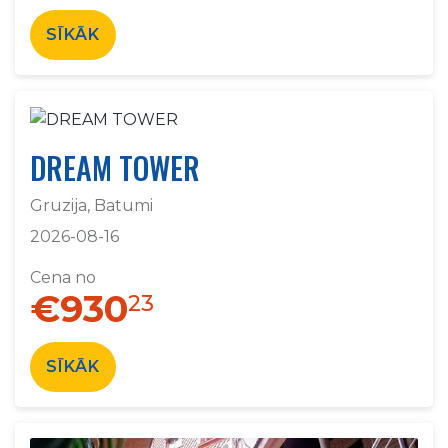
SĪKĀK
DREAM TOWER
Gruzija, Batumi
2026-08-16
Cena no
€930
23
SĪKĀK