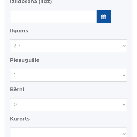
Izlidošana (līdz)
Ilgums
Pieaugušie
Bērni
Kūrorts