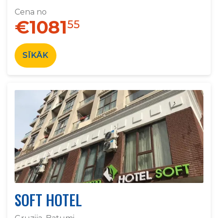
Cena no
€1081
55
SĪKĀK
SOFT HOTEL