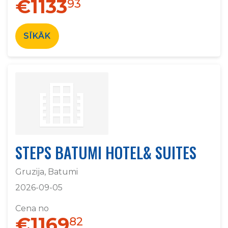
€1133
93
SĪKĀK
STEPS BATUMI HOTEL& SUITES
Gruzija, Batumi
2026-09-05
Cena no
€1169
82