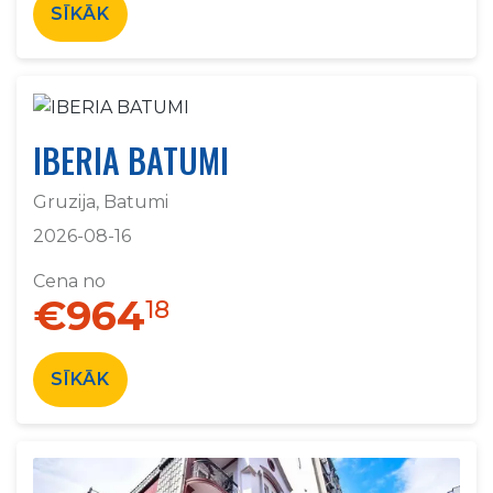
SĪKĀK
IBERIA BATUMI
Gruzija, Batumi
2026-08-16
Cena no
€964
18
SĪKĀK