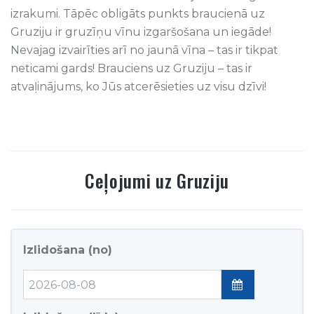
izrakumi. Tāpēc obligāts punkts braucienā uz
Gruziju ir gruzīņu vīnu izgaršošana un iegāde!
Nevajag izvairīties arī no jaunā vīna – tas ir tikpat
neticami gards! Brauciens uz Gruziju – tas ir
atvaļinājums, ko Jūs atcerēsieties uz visu dzīvi!
Ceļojumi
uz
Gruziju
Izlidošana (no)