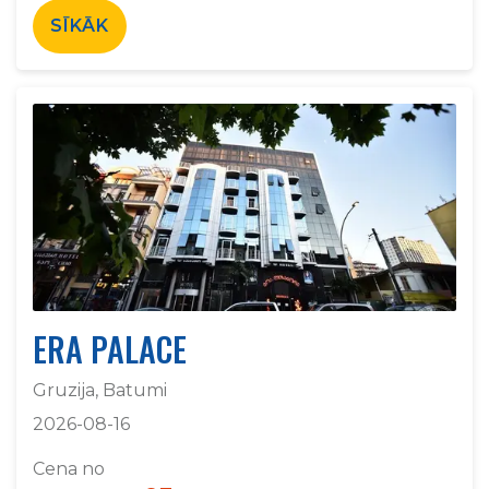
SĪKĀK
ERA PALACE
Gruzija, Batumi
2026-08-16
Cena no