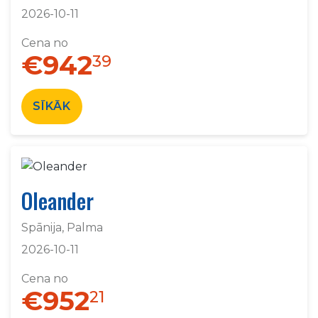
2026-10-11
Cena no
€942
39
SĪKĀK
Oleander
Spānija, Palma
2026-10-11
Cena no
€952
21