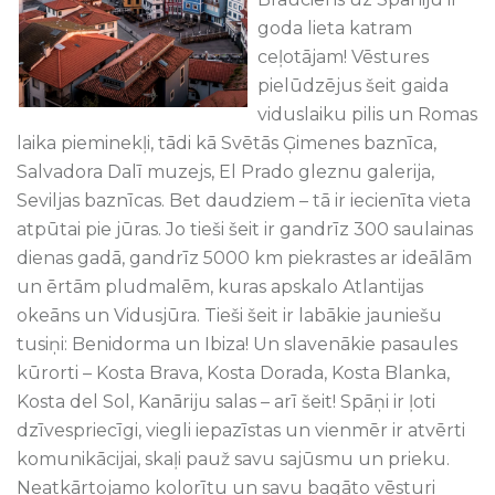
goda lieta katram
ceļotājam! Vēstures
pielūdzējus šeit gaida
viduslaiku pilis un Romas
laika pieminekļi, tādi kā Svētās Ģimenes baznīca,
Salvadora Dalī muzejs, El Prado gleznu galerija,
Seviljas baznīcas. Bet daudziem – tā ir iecienīta vieta
atpūtai pie jūras. Jo tieši šeit ir gandrīz 300 saulainas
dienas gadā, gandrīz 5000 km piekrastes ar ideālām
un ērtām pludmalēm, kuras apskalo Atlantijas
okeāns un Vidusjūra. Tieši šeit ir labākie jauniešu
tusiņi: Benidorma un Ibiza! Un slavenākie pasaules
kūrorti – Kosta Brava, Kosta Dorada, Kosta Blanka,
Kosta del Sol, Kanāriju salas – arī šeit! Spāņi ir ļoti
dzīvespriecīgi, viegli iepazīstas un vienmēr ir atvērti
komunikācijai, skaļi pauž savu sajūsmu un prieku.
Neatkārtojamo kolorītu un savu bagāto vēsturi