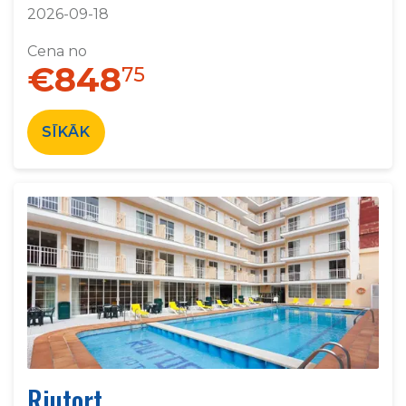
2026-09-18
Cena no
€848
75
SĪKĀK
Riutort