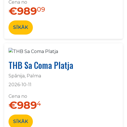
Cena no
€989
09
SĪKĀK
THB Sa Coma Platja
Spānija, Palma
2026-10-11
Cena no
€989
4
SĪKĀK