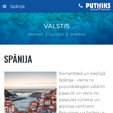
Spānija
VALSTIS
SĀKUMS
VALSTIS
SPĀNIJA
SPĀNIJA
Romantiskā un kaislīgā
Spānija – viena no
populārākajām valstīm
pasaulē un viens no
pasaules tūrisma un
atpūtas centriem.
Brauciens uz Spāniju ir