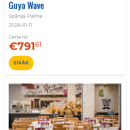
Guya Wave
Spānija, Palma
2026-10-11
Cena no
€791
61
SĪKĀK