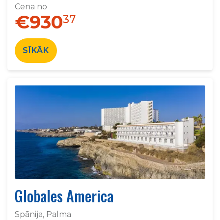
Cena no
€930
37
SĪKĀK
Globales America
Spānija, Palma