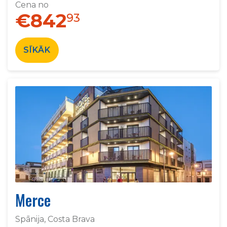
Cena no
€842
93
SĪKĀK
Merce
Spānija, Costa Brava