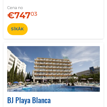
Cena no
€747
03
SĪKĀK
BJ Playa Blanca