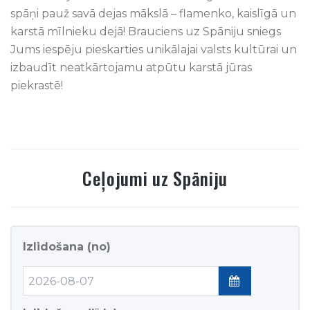
spāņi pauž savā dejas mākslā – flamenko, kaislīgā un
karstā mīlnieku dejā! Brauciens uz Spāniju sniegs
Jums iespēju pieskarties unikālajai valsts kultūrai un
izbaudīt neatkārtojamu atpūtu karstā jūras
piekrastē!
Ceļojumi
uz
Spāniju
Izlidošana (no)