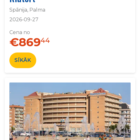
Spānija, Palma
2026-09-27
Cena no
€869
44
SĪKĀK