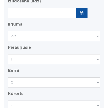
Izlidošana (līdz)
Ilgums
Pieaugušie
Bērni
Kūrorts