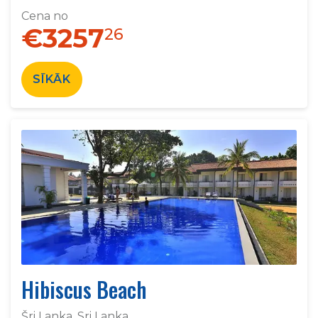
Cena no
€3257
26
SĪKĀK
Hibiscus Beach
Šri Lanka, Sri Lanka