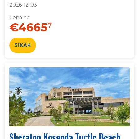
2026-12-03
Cena no
€4665
7
SĪKĀK
Sheraton Kosgoda Turtle Beach