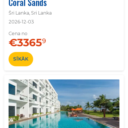
Coral Sands
Šri Lanka, Sri Lanka
2026-12-03
Cena no
€3365
9
SĪKĀK