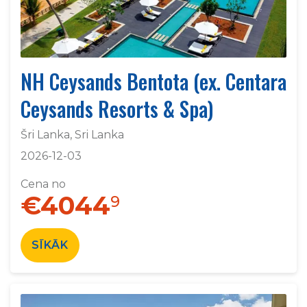
NH Ceysands Bentota (ex. Centara
Ceysands Resorts & Spa)
Šri Lanka, Sri Lanka
2026-12-03
Cena no
€4044
9
SĪKĀK