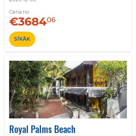
Cena no
€3684
06
SĪKĀK
Royal Palms Beach