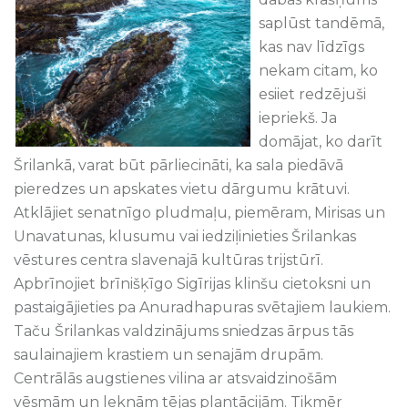
saplūst tandēmā,
kas nav līdzīgs
nekam citam, ko
esiiet redzējuši
iepriekš. Ja
domājat, ko darīt
Šrilankā, varat būt pārliecināti, ka sala piedāvā
pieredzes un apskates vietu dārgumu krātuvi.
Atklājiet senatnīgo pludmaļu, piemēram, Mirisas un
Unavatunas, klusumu vai iedziļinieties Šrilankas
vēstures centra slavenajā kultūras trijstūrī.
Apbrīnojiet brīnišķīgo Sigīrijas klinšu cietoksni un
pastaigājieties pa Anuradhapuras svētajiem laukiem.
Taču Šrilankas valdzinājums sniedzas ārpus tās
saulainajiem krastiem un senajām drupām.
Centrālās augstienes vilina ar atsvaidzinošām
vēsmām un leknām tējas plantācijām. Tikmēr