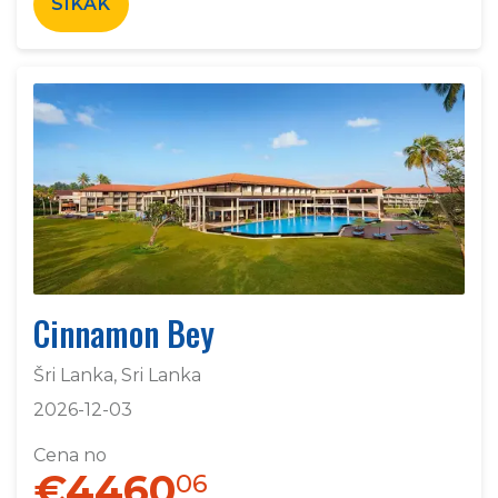
SĪKĀK
Cinnamon Bey
Šri Lanka, Sri Lanka
2026-12-03
Cena no
€4460
06