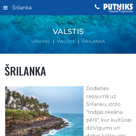
Šrilanka
VALSTIS
SĀKUMS
VALSTIS
ŠRILANKA
ŠRILANKA
Dodieties
ceļojumā uz
Šrilanku, izcilo
"Indijas okeāna
pērli", kur kultūras
dzīvīgums un
dabas krāšņums