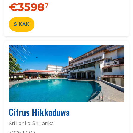
€3598
7
SĪKĀK
Citrus Hikkaduwa
Šri Lanka, Sri Lanka
2026-12-03